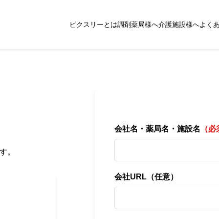
ピクスリーとは
調剤薬局様へ
介護施設様へ
よく
会社名・薬局名・施設名
（必
す。
会社URL
（任意）